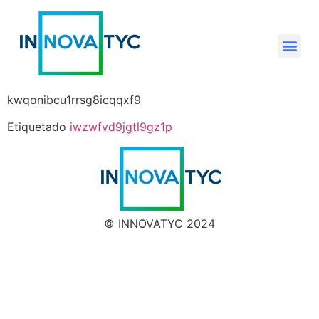
kwqonibcu1rrsg8icqqxf9
Etiquetado
iwzwfvd9jgtl9gz1p
© INNOVATYC 2024